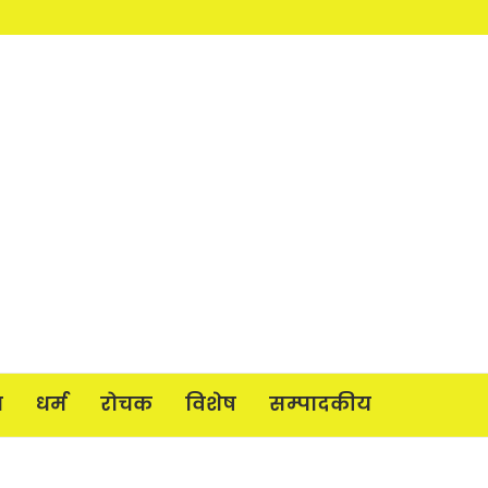
य
धर्म
रोचक
विशेष
सम्पादकीय