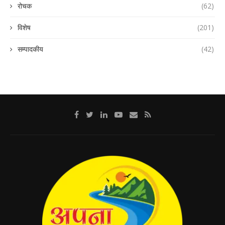
रोचक
(62)
विशेष
(201)
सम्पादकीय
(42)