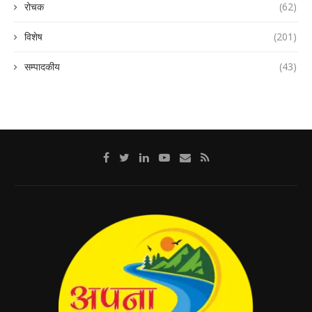
रोचक
(62)
विशेष
(201)
सम्पादकीय
(43)